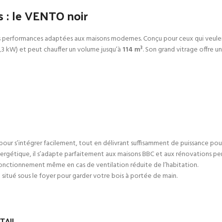
s : le VENTO noir
erformances adaptées aux maisons modernes. Conçu pour ceux qui veulent u
3 kW) et peut chauffer un volume jusqu’à
114 m³
. Son grand vitrage offre u
our s’intégrer facilement, tout en délivrant suffisamment de puissance pour 
rgétique, il s’adapte parfaitement aux maisons BBC et aux rénovations pe
fonctionnement même en cas de ventilation réduite de l’habitation.
tué sous le foyer pour garder votre bois à portée de main.
TAIL