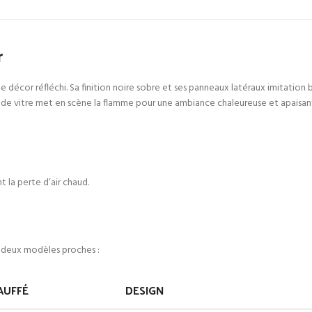
r
décor réfléchi. Sa finition noire sobre et ses panneaux latéraux imitation b
ande vitre met en scène la flamme pour une ambiance chaleureuse et apaisan
t la perte d’air chaud.
t deux modèles proches :
AUFFÉ
DESIGN