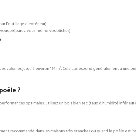
ur l’outillage d’extérieur)
 si vous préparez vous-même vos bûches)
O
es volumes jusqu’à environ 114 m³. Cela correspond généralement à une piè
poêle ?
rformances optimales, utilisez un bois bien sec (taux d’humidité inférieur 
ement recommandé dans les maisons très étanches ou quand le poêle est inst