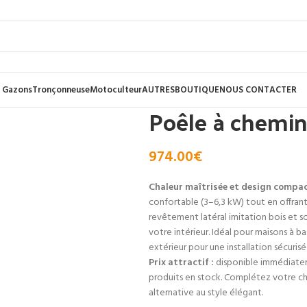
 Gazons
Tronçonneuse
Motoculteur
AUTRES
BOUTIQUE
NOUS CONTACTER
Poêle à chemi
974.00
€
Chaleur maîtrisée et design compac
confortable (3–6,3 kW) tout en offrant 
revêtement latéral imitation bois et 
votre intérieur. Idéal pour maisons à 
extérieur pour une installation sécurisé
Prix attractif :
disponible immédiatem
produits en stock. Complétez votre c
alternative au style élégant.