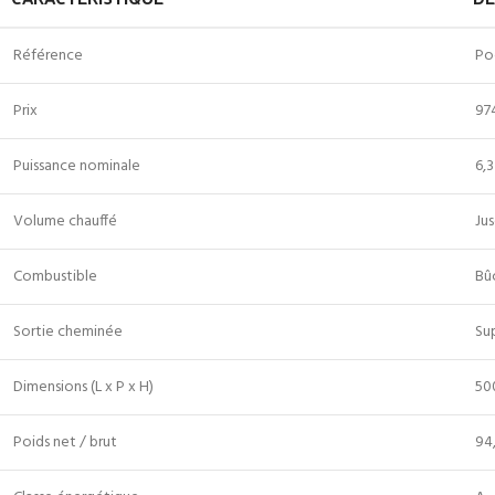
Référence
Po
Prix
97
Puissance nominale
6,
Volume chauffé
Jus
Combustible
Bû
Sortie cheminée
Su
Dimensions (L x P x H)
50
Poids net / brut
94