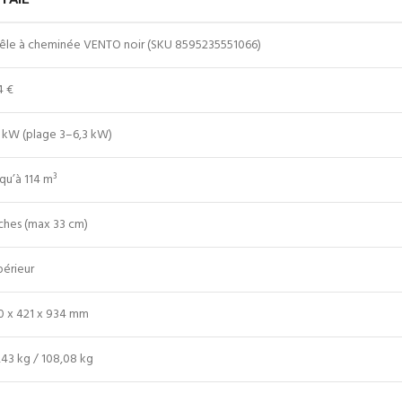
êle à cheminée VENTO noir (SKU 8595235551066)
4 €
3 kW (plage 3–6,3 kW)
qu’à 114 m³
ches (max 33 cm)
périeur
0 x 421 x 934 mm
,43 kg / 108,08 kg