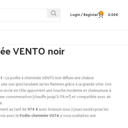
0
Login / Register
0.00
€
née VENTO noir
t :
Le poêle à cheminée VENTO noir diffuse une chaleur
une vue spectaculaire sur les flammes grâce à sa grande vitre. Son
son socle en tôle apportent une touche moderne et chaleureuse à
basse consommation (chauffe jusqu’à 114 m³) et compatible avec air
e.
ent au tarif de
974 €
avec livraison sous 3 jours ouvrés pour les
hoix avec le
Poêle-cheminée VISTA
si vous souhaitez une