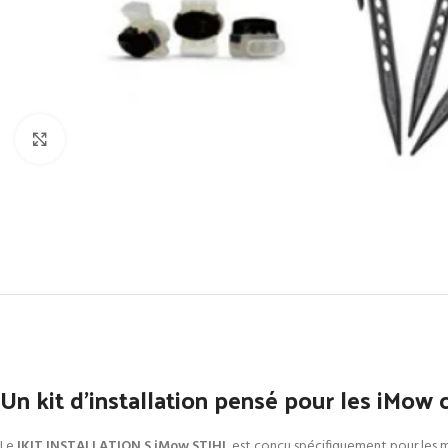
Click to enlarge
Un kit d’installation pensé pour les iMow
Le
IKIT INSTALLATION S iMow STIHL
est conçu spécifiquement pour les mo