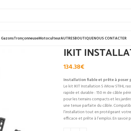
 Gazons
Tronçonneuse
Motoculteur
AUTRES
BOUTIQUE
NOUS CONTACTER
IKIT INSTALL
134.38
€
Installation fiable et prête à pose
Le kit IKIT Installation S iMow STIHL r
rapide et durable : 150 m de câble pé
pour les terrains compacts et les jardin
une tenue parfaite du câble. Compatibl
l’installation tout en protégeant votre
efficace et prête à l’emploi. En savoir