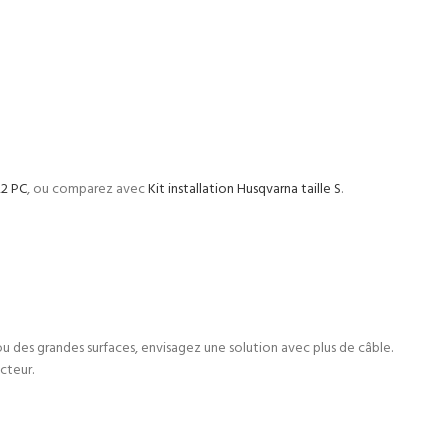
22 PC
, ou comparez avec
Kit installation Husqvarna taille S
.
u des grandes surfaces, envisagez une solution avec plus de câble.
cteur.