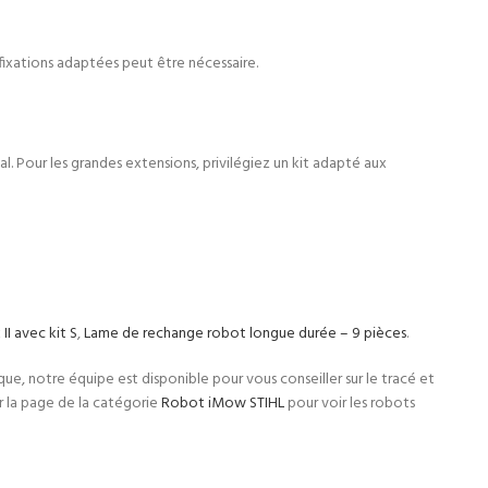
 fixations adaptées peut être nécessaire.
nal. Pour les grandes extensions, privilégiez un kit adapté aux
 avec kit S
,
Lame de rechange robot longue durée – 9 pièces
.
ue, notre équipe est disponible pour vous conseiller sur le tracé et
r la page de la catégorie
Robot iMow STIHL
pour voir les robots