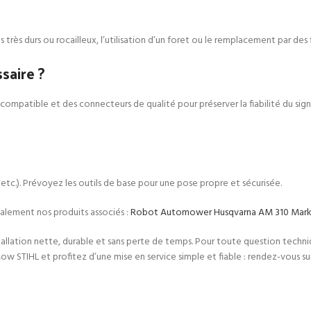
s très durs ou rocailleux, l’utilisation d’un foret ou le remplacement par des
saire ?
le compatible et des connecteurs de qualité pour préserver la fiabilité du sig
, etc.). Prévoyez les outils de base pour une pose propre et sécurisée.
lement nos produits associés :
Robot Automower Husqvarna AM 310 Mark II
tallation nette, durable et sans perte de temps. Pour toute question techniq
 STIHL et profitez d’une mise en service simple et fiable : rendez-vous su