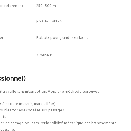
on référence)
250–500 m
plus nombreux
er
Robots pour grandes surfaces
supérieur
ssionnel)
w
travaille sans interruption. Voici une méthode éprouvée :
 à exclure (massifs, mare, allées).
our les zones exposées aux passages.
nts.
ches de serrage pour assurer la solidité mécanique des branchements.
cessaire.