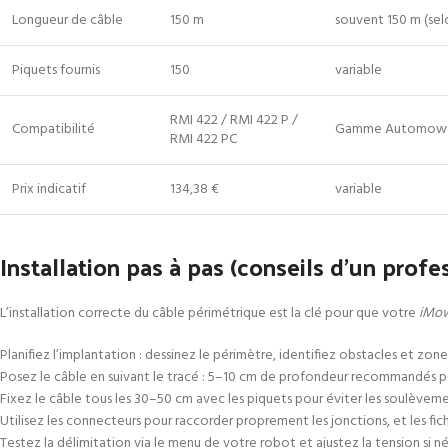
Longueur de câble
150 m
souvent 150 m (sel
Piquets fournis
150
variable
RMI 422 / RMI 422 P /
Compatibilité
Gamme Automow
RMI 422 PC
Prix indicatif
134,38 €
variable
Installation pas à pas (conseils d’un profe
L’installation correcte du câble périmétrique est la clé pour que votre
iMo
Planifiez l’implantation : dessinez le périmètre, identifiez obstacles et zones
Posez le câble en suivant le tracé : 5–10 cm de profondeur recommandés p
Fixez le câble tous les 30–50 cm avec les piquets pour éviter les soulèveme
Utilisez les connecteurs pour raccorder proprement les jonctions, et les fi
Testez la délimitation via le menu de votre robot et ajustez la tension si né