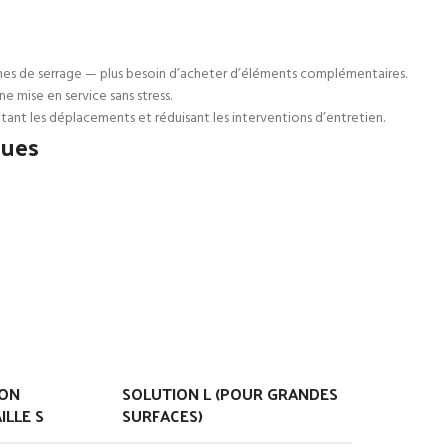
iches de serrage — plus besoin d’acheter d’éléments complémentaires.
e mise en service sans stress.
mitant les déplacements et réduisant les interventions d’entretien.
ques
ION
SOLUTION L (POUR GRANDES
LLE S
SURFACES)