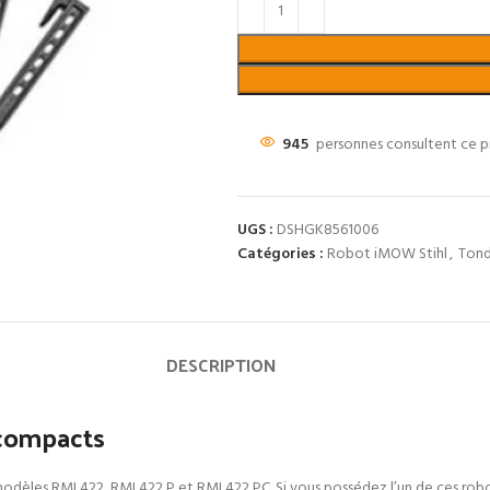
945
personnes consultent ce p
UGS :
DSHGK8561006
Catégories :
Robot iMOW Stihl
,
Tond
DESCRIPTION
 compacts
dèles RMI 422, RMI 422 P et RMI 422 PC. Si vous possédez l’un de ces robots