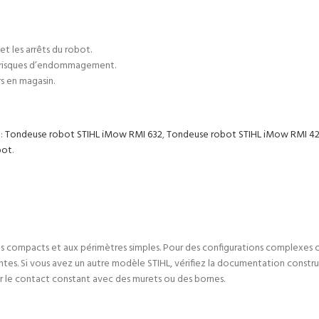
et les arrêts du robot.
es risques d’endommagement.
s en magasin.
 :
Tondeuse robot STIHL iMow RMI 632
,
Tondeuse robot STIHL iMow RMI 4
bot
.
ns compacts et aux périmètres simples. Pour des configurations complexes o
antes. Si vous avez un autre modèle STIHL, vérifiez la documentation constru
r le contact constant avec des murets ou des bornes.