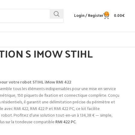
0
Login / Register
0.00
€
ATION S IMOW STIHL
r pour votre robot STIHL iMow RMI 422
assemble tous les éléments indispensables pour une mise en service
rimétrique, 150 piquets de fixation et connectique complète. Conçu
s résidentiels, il garantit une délimitation précise du périmètre et
e avec RMI 422, RMI 422 P et RMI 422 PC, ce kit facilite
 robot. Profitez d’une solution tout-en-un à 134,38 € — simple,
 plus sur la tondeuse compatible
RMI 422 PC
.