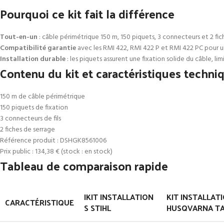
Pourquoi ce kit fait la différence
Tout-en-un
: câble périmétrique 150 m, 150 piquets, 3 connecteurs et 2 f
Compatibilité garantie
avec les RMI 422, RMI 422 P et RMI 422 PC pour un
Installation durable
: les piquets assurent une fixation solide du câble, li
Contenu du kit et caractéristiques techni
150 m de câble périmétrique
150 piquets de fixation
3 connecteurs de fils
2 fiches de serrage
Référence produit : DSHGK8561006
Prix public : 134,38 € (stock : en stock)
Tableau de comparaison rapide
IKIT INSTALLATION
KIT INSTALLAT
CARACTÉRISTIQUE
S STIHL
HUSQVARNA TAI