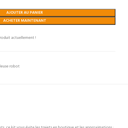
AJOUTER AU PANIER
ACHETER MAINTENANT
roduit actuellement !
euse robot
, ce kit vous évite les trajets en boutique et les approximations :