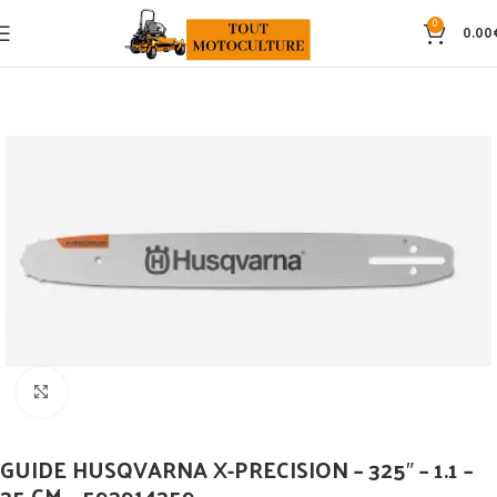
0
0.00
Click to enlarge
GUIDE HUSQVARNA X-PRECISION – 325″ – 1.1 –
35 CM – 593914359