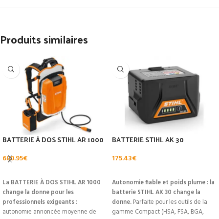
Produits similaires
BATTERIE À DOS STIHL AR 1000
BATTERIE STIHL AK 30
600.95
€
175.43
€
AJOUTER AU PANIER
AJOUTER AU PANIER
La BATTERIE À DOS STIHL AR 1000
Autonomie fiable et poids plume : la
change la donne pour les
batterie STIHL AK 30 change la
professionnels exigeants :
donne.
Parfaite pour les outils de la
autonomie annoncée moyenne de
gamme Compact (HSA, FSA, BGA,