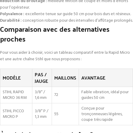
Réduction du broutage :
meilleure finition de coupe et moins d’efforts
pour l’opérateur.
Polyvalence :
excellente tenue sur guide 50 cm pour bois durs et résineux.
Durabilité :
conception robuste pour des intervalles d’affûtage prolongés.
Comparaison avec des alternatives
proches
Pour vous aider à choisir, voici un tableau comparatif entre la Rapid Micro
et une autre chaîne Stihl que nous proposons :
PAS /
MODÈLE
MAILLONS
AVANTAGE
JAUGE
STIHL RAPID
3/8″ /
Faible vibration, idéal pour
72
MICRO 36 RM
1,6 mm
guides 50 cm
Conçue pour
STIHL PICCO
3/8″ P /
55
tronçonneuses légères,
MICRO P
1,3 mm
coupe très rapide